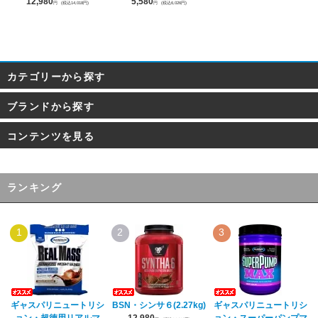
12,980
5,580
円
(税込14,018円)
円
(税込6,026円)
カテゴリーから探す
ブランドから探す
コンテンツを見る
ランキング
1
2
3
ギャスパリニュートリシ
BSN・シンサ６(2.27kg)
ギャスパリニュートリシ