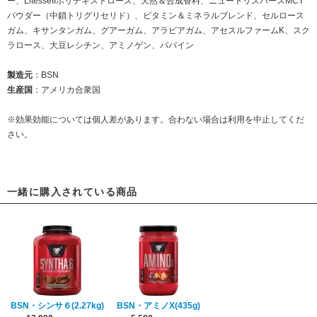
ー、LitesseIIポリデキストロース、天然＆合成香料、ニュートリスパースMCT
パウダー（中鎖トリグリセリド）、ビタミン＆ミネラルブレンド、セルロース
ガム、キサンタンガム、グアーガム、アラビアガム、アセスルファームK、スク
ラロース、大豆レシチン、アミノゲン、パパイン
製造元
：BSN
生産国
：アメリカ合衆国
※効果効能については個人差があります。合わない場合は利用を中止してくだ
さい。
一緒に購入されている商品
BSN・シンサ６(2.27kg)
BSN・アミノX(435g)