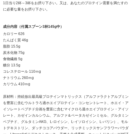
1日当り2杯～3杯をお摂り下さい。又は、あなたのプロテイン需要を満たすの
に必要な量をお摂り下さい。
成分内容（付属スプーン3杯145g中）
カロリー 626
たんぱく質 46g
脂肪 15.5g
炭水化物 75g
食物繊維 5g
糖分 13.5g
コレステロール 110ｍg
ナトリウム 260ｍg
カリウム 410ｍg
原材料：持続放出最高級プロテインマトリックス（アルファラクトアルブミン
を豊富に含むウルトラろ過ホエイプロテイン・コンセントレート、ホエイ・ア
イソレートペプチド分画を豊富に含むマイクロろ過ホエイプロテイン・アイソ
レート、カゼインカルシウム、アルファ＆ベータカゼインミセル、グルタミン
ペプチド、グルタミンAKG、L-ロイシン、L-イソロイシン、L-バリン）、モル
トデキストリン、ダッチココアパウダー、リッチミックスサンフラワーパウダ