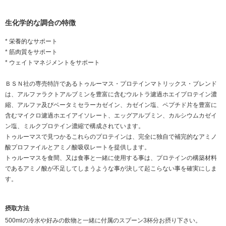
生化学的な調合の特徴
* 栄養的なサポート
* 筋肉質をサポート
* ウェイトマネジメントをサポート
ＢＳＮ社の専売特許であるトゥルーマス・プロテインマトリックス・ブレンド
は、アルファラクトアルブミンを豊富に含むウルトラ濾過ホエイプロテイン濃
縮、アルファ及びベータミセラーカゼイン、カゼイン塩、ペプチド片を豊富に
含むマイクロ濾過ホエイアイソレート、エッグアルブミン、カルシウムカゼイ
ン塩、ミルクプロテイン濃縮で構成されています。
トゥルーマスで見つかるこれらのプロテインは、完全に独自で補完的なアミノ
酸プロファイルとアミノ酸吸収レートを提供します。
トゥルーマスを食間、又は食事と一緒に使用する事は、プロテインの構築材料
であるアミノ酸が不足してしまうような事が決して起こらない事を確実にしま
す。
摂取方法
500mlの冷水や好みの飲物と一緒に付属のスプーン3杯分お摂り下さい。