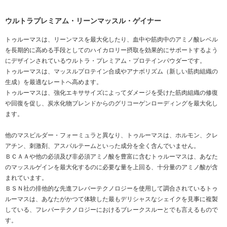
ウルトラプレミアム・リーンマッスル・ゲイナー
トゥルーマスは、リーンマスを最大化したり、血中や筋肉中のアミノ酸レベル
を長期的に高める手段としてのハイカロリー摂取を効果的にサポートするよう
にデザインされているウルトラ・プレミアム・プロテインパウダーです。
トゥルーマスは、マッスルプロテイン合成やアナボリズム（新しい筋肉組織の
生成）を最適なレートへ高めます。
トゥルーマスは、強化エキササイズによってダメージを受けた筋肉組織の修復
や回復を促し、炭水化物ブレンドからのグリコーゲンローディングを最大化し
ます。
他のマスビルダー・フォーミュラと異なり、トゥルーマスは、ホルモン、クレ
アチン、刺激剤、アスパルテームといった成分を全く含んでいません。
ＢＣＡＡや他の必須及び非必須アミノ酸を豊富に含むトゥルーマスは、あなた
のマッスルゲインを最大化するのに必要な量を上回る、十分量のアミノ酸が含
まれています。
ＢＳＮ社の排他的な先進フレバーテクノロジーを使用して調合されているトゥ
ルーマスは、あなたがかつて体験した最もデリシャスなシェイクを見事に複製
している、フレバーテクノロジーにおけるブレークスルーとでも言えるもので
す。