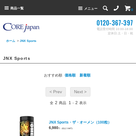
商品一覧
メニュー
0
0120-367-397
電話受付時間 10:00-18:00
定休日:土・日・祝
ホーム
>
JNX Sports
JNX Sports
おすすめ順
価格順
新着順
< Prev
Next >
2
1
2
全
商品
-
表示
JNX Sports・ザ・オーメン（100粒）
6,980
円
(税込7,538円)