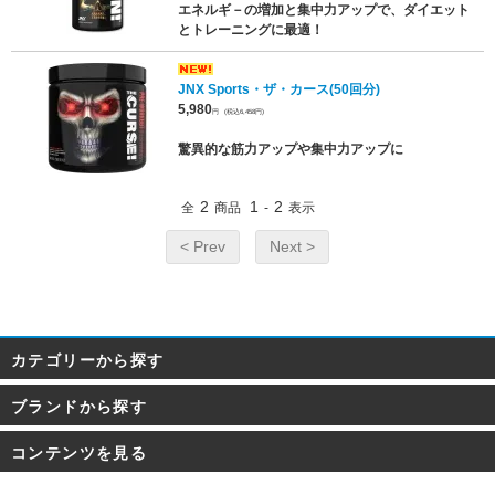
エネルギ－の増加と集中力アップで、ダイエット
とトレーニングに最適！
JNX Sports・ザ・カース(50回分)
5,980
円
(税込6,458円)
驚異的な筋力アップや集中力アップに
2
1
2
全
商品
-
表示
< Prev
Next >
カテゴリーから探す
ブランドから探す
コンテンツを見る