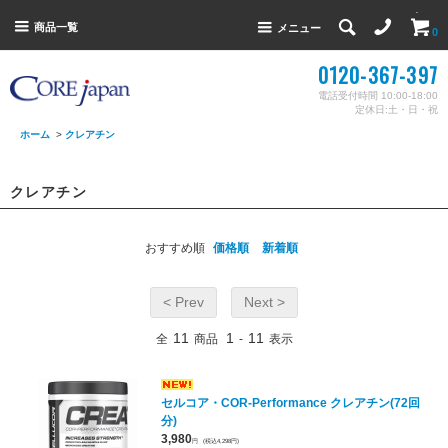
商品一覧
メニュー
0
0120-367-397
電話受付時間 10:00-18:00
定休日:土・日・祝
ホーム
>
クレアチン
クレアチン
おすすめ順
価格順
新着順
< Prev
Next >
11
1
11
全
商品
-
表示
セルコア・COR-Performance クレアチン(72回
分)
3,980
円
(税込4,298円)