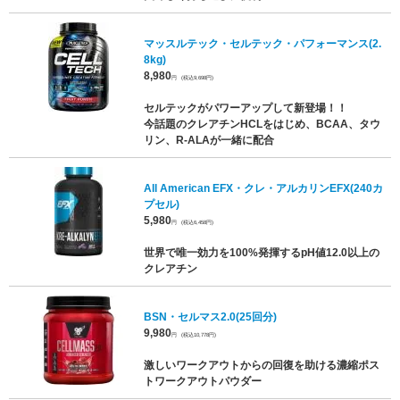
マッスルテック・セルテック・パフォーマンス(2.
8kg)
8,980
円
(税込9,698円)
セルテックがパワーアップして新登場！！
今話題のクレアチンHCLをはじめ、BCAA、タウ
リン、R-ALAが一緒に配合
All American EFX・クレ・アルカリンEFX(240カ
プセル)
5,980
円
(税込6,458円)
世界で唯一効力を100%発揮するpH値12.0以上の
クレアチン
BSN・セルマス2.0(25回分)
9,980
円
(税込10,778円)
激しいワークアウトからの回復を助ける濃縮ポス
トワークアウトパウダー