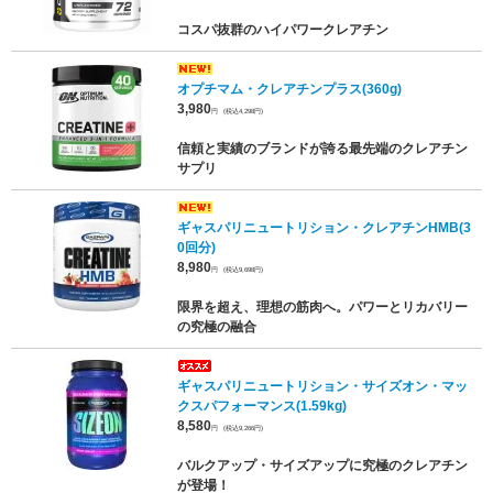
コスパ抜群のハイパワークレアチン
オプチマム・クレアチンプラス(360g)
3,980
円
(税込4,298円)
信頼と実績のブランドが誇る最先端のクレアチン
サプリ
ギャスパリニュートリション・クレアチンHMB(3
0回分)
8,980
円
(税込9,698円)
限界を超え、理想の筋肉へ。パワーとリカバリー
の究極の融合
ギャスパリニュートリション・サイズオン・マッ
クスパフォーマンス(1.59kg)
8,580
円
(税込9,266円)
バルクアップ・サイズアップに究極のクレアチン
が登場！