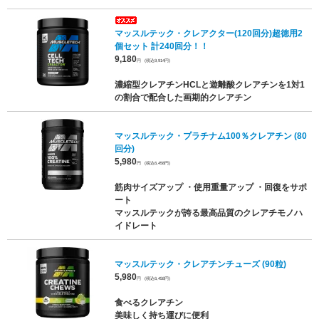
マッスルテック・クレアクター(120回分)超徳用2
個セット 計240回分！！
9,180
円
(税込9,914円)
濃縮型クレアチンHCLと遊離酸クレアチンを1対1
の割合で配合した画期的クレアチン
マッスルテック・プラチナム100％クレアチン (80
回分)
5,980
円
(税込6,458円)
筋肉サイズアップ ・使用重量アップ ・回復をサポ
ート
マッスルテックが誇る最高品質のクレアチモノハ
イドレート
マッスルテック・クレアチンチューズ (90粒)
5,980
円
(税込6,458円)
食べるクレアチン
美味しく持ち運びに便利