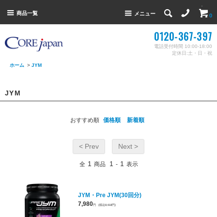
商品一覧
メニュー
0
0120-367-397
電話受付時間 10:00-18:00
定休日:土・日・祝
ホーム
>
JYM
JYM
おすすめ順
価格順
新着順
< Prev
Next >
1
1
1
全
商品
-
表示
JYM・Pre JYM(30回分)
7,980
円
(税込8,618円)