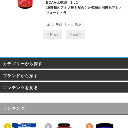
BCAA比率10：1：1
19種類のアミノ酸を配合した究極の回復系アミノ
フォーミュラ
1
1
1
全
商品
-
表示
< Prev
Next >
カテゴリーから探す
ブランドから探す
コンテンツを見る
ランキング
1
2
3