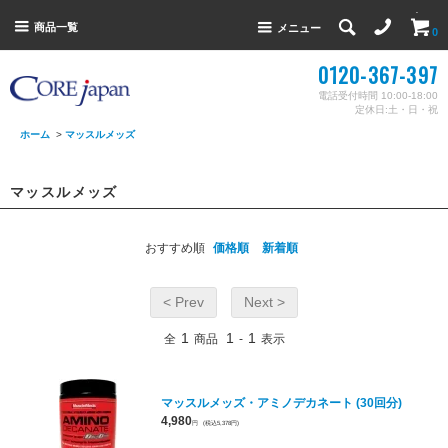
商品一覧
メニュー
0
0120-367-397
電話受付時間 10:00-18:00
定休日:土・日・祝
ホーム
>
マッスルメッズ
マッスルメッズ
おすすめ順
価格順
新着順
< Prev
Next >
1
1
1
全
商品
-
表示
マッスルメッズ・アミノデカネート (30回分)
4,980
円
(税込5,378円)