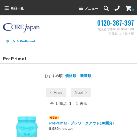
商品一覧
メニュー
0
0120-367-397
電話受付時間 10:00-18:00
定休日:土・日・祝
ホーム
>
PrePrimal
PrePrimal
おすすめ順
価格順
新着順
< Prev
Next >
1
1
1
全
商品
-
表示
PrePrimal・プレワークアウト(30回分)
5,980
円
(税込6,458円)