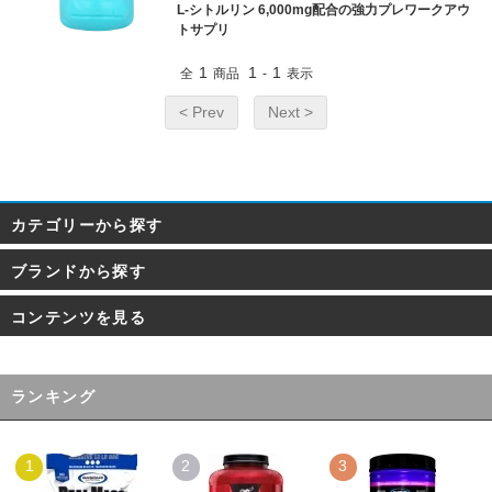
L-シトルリン 6,000mg配合の強力プレワークアウ
トサプリ
1
1
1
全
商品
-
表示
< Prev
Next >
カテゴリーから探す
ブランドから探す
コンテンツを見る
ランキング
1
2
3