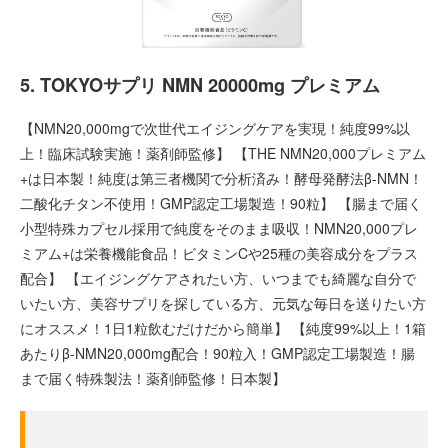
5. TOKYOサプリ NMN 20000mg プレミアム
【NMN20,000mgで次世代エイジングケアを実現！純度99%以
上！臨床試験実施！薬剤師監修】 【THE NMN20,000プレミアム
+は日本製！純度は第三者機関で分析済み！酵母発酵法β-NMN！
二酸化チタン不使用！GMP認定工場製造！90粒】 【腸まで届く
小型特殊カプセル採用で純度をそのまま吸収！NMN20,000プレ
ミアム+は栄養機能食品！ビタミンCや25種の美容成分をプラス
配合】 【エイジングケアされたい方、いつまでも綺麗な自分で
いたい方、美容サプリを探している方、元気な毎日を送りたい方
にオススメ！1日1粒飲むだけだから簡単】 【純度99%以上！1箱
あたりβ-NMN20,000mg配合！90粒入！GMP認定工場製造！腸
まで届く特殊製法！薬剤師監修！日本製】