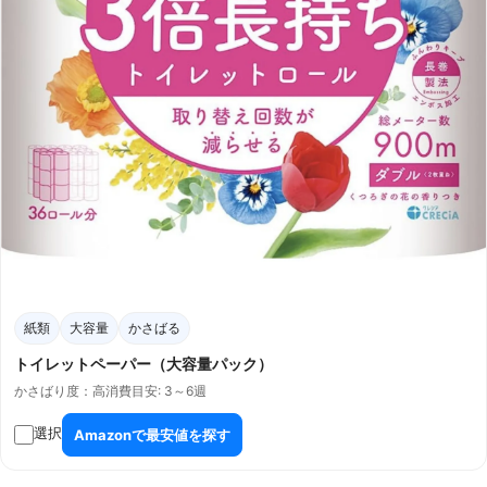
紙類
大容量
かさばる
トイレットペーパー（大容量パック）
かさばり度：高
消費目安: 3～6週
選択
Amazonで最安値を探す