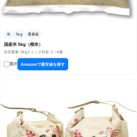
米
5kg
重量級
国産米 5kg（精米）
目安重量: 5kg
ストック目安: 2～4週
選択
Amazonで最安値を探す