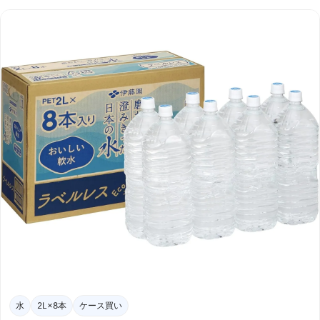
水
2L×8本
ケース買い