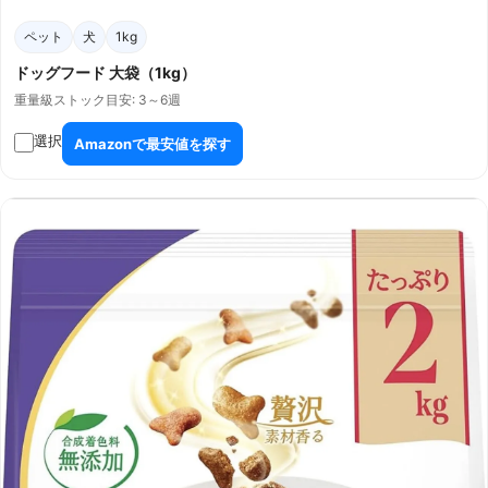
ペット
犬
1kg
ドッグフード 大袋（1kg）
重量級
ストック目安: 3～6週
選択
Amazonで最安値を探す