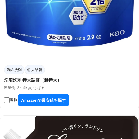
洗濯洗剤
特大詰替
洗濯洗剤 特大詰替（超特大）
容量例: 2～4kg
かさばる
選択
Amazonで最安値を探す