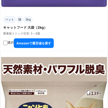
ペット
猫
2kg
キャットフード 大袋（2kg）
重量級
ストック目安: 3～6週
選択
Amazonで最安値を探す