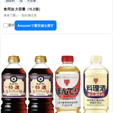
調味料
油
大容量
食用油 大容量（1L2個）
液体で重い・割れ物注意
選択
Amazonで最安値を探す