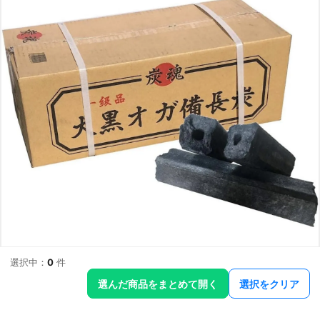
選択中：
0
件
選んだ商品をまとめて開く
選択をクリア
アウトドア
炭
10kg
BBQ木炭 10kg