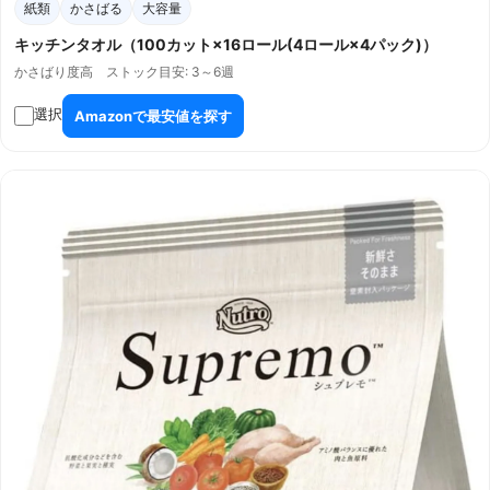
紙類
かさばる
大容量
キッチンタオル（100カット×16ロール(4ロール×4パック)）
かさばり度
高 ストック目安: 3～6週
選択
Amazonで最安値を探す