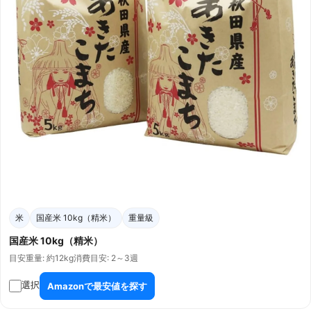
米
国産米 10kg（精米）
重量級
国産米 10kg（精米）
目安重量: 約12kg
消費目安: 2～3週
選択
Amazonで最安値を探す