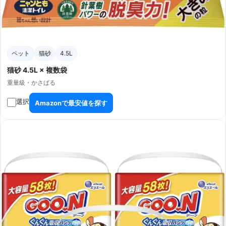
ペット
猫砂
4.5L
猫砂 4.5L × 複数袋
重量級・かさばる
選択
Amazonで最安値を探す