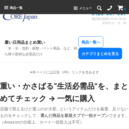
商品一覧
メニュー
0
0120-367-397
電話受付時間 10:00-18:00
定休日:土・日・祝
重い日用品まとめ買い
商品一覧へ
「米・水・洗剤・紙類・ペット用品」など、持
カテゴリまとめを見る
ち帰り面倒な必需品だけ
※本ページには広告（PR）リンクを含みます
重い・かさばる“生活必需品”を、まと
めてチェック → 一気に購入
店舗で買えるけど運ぶのが大変…というアイテムだけを厳選。足りない
ものをチェックして、
選んだ商品を新規タブで一括オープン
できます。
（Amazonの仕様上、カート一括投入は不可）