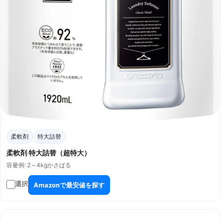
柔軟剤
特大詰替
柔軟剤 特大詰替（超特大）
容量例: 2～4kg
かさばる
選択
Amazonで最安値を探す