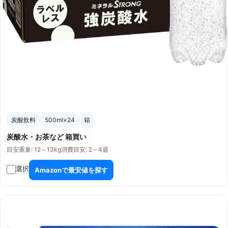
炭酸飲料
500ml×24
箱
炭酸水・お茶など 箱買い
目安重量: 12～13kg
消費目安: 2～4週
選択
Amazonで最安値を探す