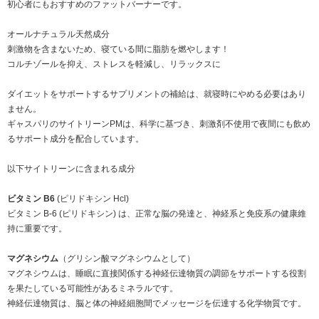
初心者にもおすすめのファットバーナーです。
オールナチュラル天然成分
刺激物を含まないため、寝ている間に脂肪を燃やします！
コルチゾールを抑え、ストレスを軽減し、リラックスに
ダイエットをサポートするサプリメントの補給は、就寝時にやめる必要はあり
ません。
ギャスパリのサイトリーンPMは、科学に基づき、刺激剤不使用で夜間にも飲め
るサポート成分を配合しています。
以下サイトリーンに含まれる成分
ビタミン B6
(ピリドキシン Hcl)
ビタミン B-6 (ピリドキシン) は、正常な脳の発達と、神経系と免疫系の健康維
持に重要です。
マグネシウム
（グリシン酸マグネシウムとして）
マグネシウムは、睡眠に直接関係する神経伝達物質の調節をサポートする役割
を果たしている可能性があるミネラルです。
神経伝達物質は、脳と体の神経細胞間でメッセージを伝達する化学物質です。