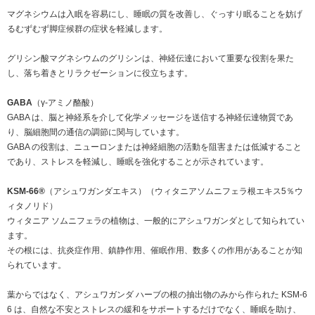
マグネシウムは入眠を容易にし、睡眠の質を改善し、ぐっすり眠ることを妨げ
るむずむず脚症候群の症状を軽減します。
グリシン酸マグネシウムのグリシンは、神経伝達において重要な役割を果た
し、落ち着きとリラクゼーションに役立ちます。
GABA
（γ-アミノ酪酸）
GABA は、脳と神経系を介して化学メッセージを送信する神経伝達物質であ
り、脳細胞間の通信の調節に関与しています。
GABA の役割は、ニューロンまたは神経細胞の活動を阻害または低減すること
であり、ストレスを軽減し、睡眠を強化することが示されています。
KSM-66®
（アシュワガンダエキス）（ウィタニアソムニフェラ根エキス5％ウ
ィタノリド）
ウィタニア ソムニフェラの植物は、一般的にアシュワガンダとして知られてい
ます。
その根には、抗炎症作用、鎮静作用、催眠作用、数多くの作用があることが知
られています。
葉からではなく、アシュワガンダ ハーブの根の抽出物のみから作られた KSM-6
6 は、自然な不安とストレスの緩和をサポートするだけでなく、睡眠を助け、