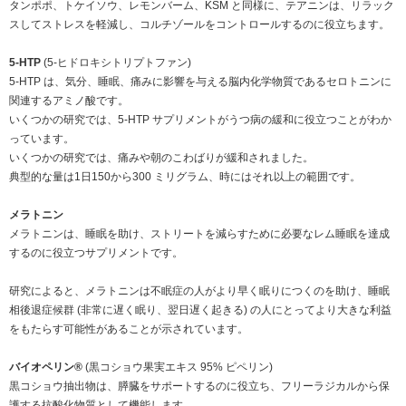
タンポポ、トケイソウ、レモンバーム、KSM と同様に、テアニンは、リラック
スしてストレスを軽減し、コルチゾールをコントロールするのに役立ちます。
5-HTP
(5-ヒドロキシトリプトファン)
5-HTP は、気分、睡眠、痛みに影響を与える脳内化学物質であるセロトニンに
関連するアミノ酸です。
いくつかの研究では、5-HTP サプリメントがうつ病の緩和に役立つことがわか
っています。
いくつかの研究では、痛みや朝のこわばりが緩和されました。
典型的な量は1日150から300 ミリグラム、時にはそれ以上の範囲です。
メラトニン
メラトニンは、睡眠を助け、ストリートを減らすために必要なレム睡眠を達成
するのに役立つサプリメントです。
研究によると、メラトニンは不眠症の人がより早く眠りにつくのを助け、睡眠
相後退症候群 (非常に遅く眠り、翌日遅く起きる) の人にとってより大きな利益
をもたらす可能性があることが示されています。
バイオペリン®
(黒コショウ果実エキス 95% ピペリン)
黒コショウ抽出物は、膵臓をサポートするのに役立ち、フリーラジカルから保
護する抗酸化物質として機能します。