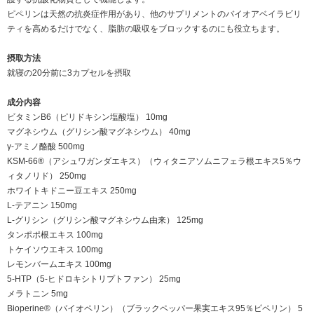
ピペリンは天然の抗炎症作用があり、他のサプリメントのバイオアベイラビリ
ティを高めるだけでなく、脂肪の吸収をブロックするのにも役立ちます。
摂取方法
就寝の20分前に3カプセルを摂取
成分内容
ビタミンB6（ピリドキシン塩酸塩） 10mg
マグネシウム（グリシン酸マグネシウム） 40mg
γ-アミノ酪酸 500mg
KSM-66®（アシュワガンダエキス）（ウィタニアソムニフェラ根エキス5％ウ
ィタノリド） 250mg
ホワイトキドニー豆エキス 250mg
L-テアニン 150mg
L-グリシン（グリシン酸マグネシウム由来） 125mg
タンポポ根エキス 100mg
トケイソウエキス 100mg
レモンバームエキス 100mg
5‐HTP（5‐ヒドロキシトリプトファン） 25mg
メラトニン 5mg
Bioperine®（バイオペリン）（ブラックペッパー果実エキス95％ピペリン） 5