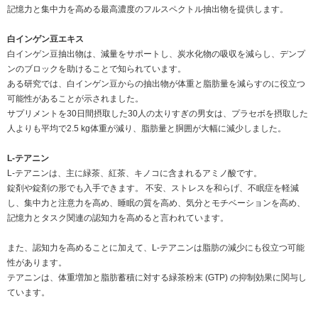
記憶力と集中力を高める最高濃度のフルスペクトル抽出物を提供します。
白インゲン豆エキス
白インゲン豆抽出物は、減量をサポートし、炭水化物の吸収を減らし、デンプ
ンのブロックを助けることで知られています。
ある研究では、白インゲン豆からの抽出物が体重と脂肪量を減らすのに役立つ
可能性があることが示されました。
サプリメントを30日間摂取した30人の太りすぎの男女は、プラセボを摂取した
人よりも平均で2.5 kg体重が減り、脂肪量と胴囲が大幅に減少しました。
L-テアニン
L-テアニンは、主に緑茶、紅茶、キノコに含まれるアミノ酸です。
錠剤や錠剤の形でも入手できます。 不安、ストレスを和らげ、不眠症を軽減
し、集中力と注意力を高め、睡眠の質を高め、気分とモチベーションを高め、
記憶力とタスク関連の認知力を高めると言われています。
また、認知力を高めることに加えて、L-テアニンは脂肪の減少にも役立つ可能
性があります。
テアニンは、体重増加と脂肪蓄積に対する緑茶粉末 (GTP) の抑制効果に関与し
ています。