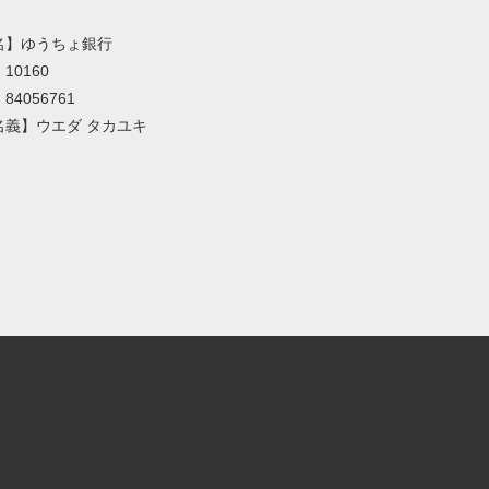
名】ゆうちょ銀行
10160
4056761
名義】ウエダ タカユキ