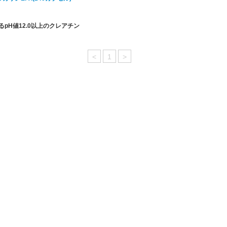
pH値12.0以上のクレアチン
<
1
>