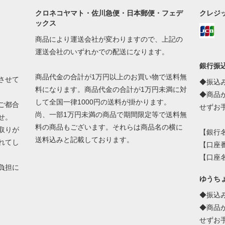
クロネコヤマト・佐川急便・日本郵便・フェデ
クレジッ
ックス
商品により運送会社が変わりますので、上記の
運送会社のいずれかでの配送になります。
銀行振
商品代金の合計が1万円以上のお買い物で送料無
させて
◆振込
料になります。商品代金の合計が1万円未満に対
◆商品
して全国一律1000円の送料が掛かります。
ご都合
せずお
尚、一部1万円未満の商品で期間限定等で送料無
せ。
料の商品もございます。それらは商品名の横に
取りが
【銀行名
送料込みと記載しております。
れてし
【口座番
【口座
負担に
ゆうち
◆振込
◆商品
せずお