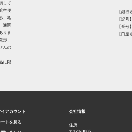
損して
航空便
【銀行
形、亀
【記号】
、通関
【番号】8
ありま
【口座
変形、
せんの
品に限
マイアカウント
会社情報
カートを見る
住所
〒120-0005