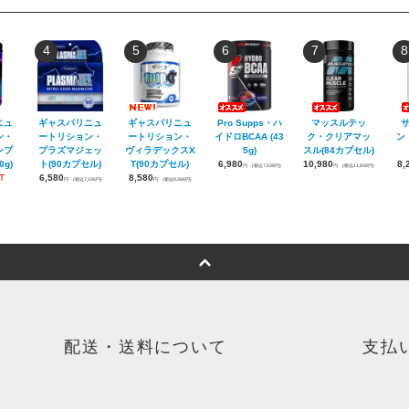
4
5
6
7
8
ニュ
ギャスパリニュ
ギャスパリニュ
Pro Supps・ハ
マッスルテッ
ン・
ートリション・
ートリション・
イドロBCAA (43
ク・クリアマッ
ン
ンプ
プラズマジェッ
ヴィラデックスX
5g)
スル(84カプセル)
g)
ト(90カプセル)
T(90カプセル)
6,980
10,980
8,
円
(税込7,538円)
円
(税込11,858円)
T
6,580
8,580
円
(税込7,106円)
円
(税込9,266円)
配送・送料について
支払