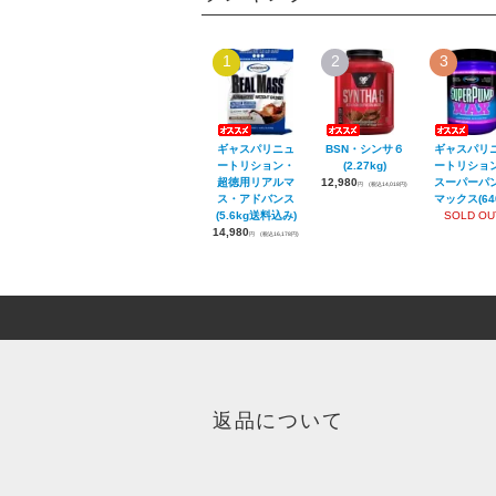
1
2
3
ギャスパリニュ
BSN・シンサ６
ギャスパリ
ートリション・
(2.27kg)
ートリショ
超徳用リアルマ
12,980
スーパーパ
円
(税込14,018円)
ス・アドバンス
マックス(640
(5.6kg送料込み)
SOLD OU
14,980
円
(税込16,178円)
返品について