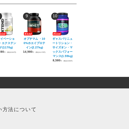
9
10
サイベーショ
オプチマム ・10
ギャスパリニュ
・エクステン
0%ホエイプロテ
ートリション・
ド(1170g)
イン(2.27kg)
サイズオン・マ
280
14,980
ックスパフォー
円
(税込8,942円)
円
(税込16,178円)
マンス(1.59kg)
8,580
円
(税込9,266円)
い方法について